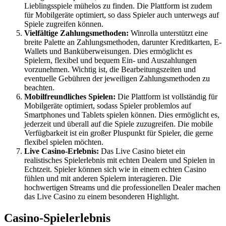
Lieblingsspiele mühelos zu finden. Die Plattform ist zudem
für Mobilgeräte optimiert, so dass Spieler auch unterwegs auf
Spiele zugreifen können.
Vielfältige Zahlungsmethoden:
Winrolla unterstützt eine
breite Palette an Zahlungsmethoden, darunter Kreditkarten, E-
Wallets und Banküberweisungen. Dies ermöglicht es
Spielern, flexibel und bequem Ein- und Auszahlungen
vorzunehmen. Wichtig ist, die Bearbeitungszeiten und
eventuelle Gebühren der jeweiligen Zahlungsmethoden zu
beachten.
Mobilfreundliches Spielen:
Die Plattform ist vollständig für
Mobilgeräte optimiert, sodass Spieler problemlos auf
Smartphones und Tablets spielen können. Dies ermöglicht es,
jederzeit und überall auf die Spiele zuzugreifen. Die mobile
Verfügbarkeit ist ein großer Pluspunkt für Spieler, die gerne
flexibel spielen möchten.
Live Casino-Erlebnis:
Das Live Casino bietet ein
realistisches Spielerlebnis mit echten Dealern und Spielen in
Echtzeit. Spieler können sich wie in einem echten Casino
fühlen und mit anderen Spielern interagieren. Die
hochwertigen Streams und die professionellen Dealer machen
das Live Casino zu einem besonderen Highlight.
Casino-Spielerlebnis