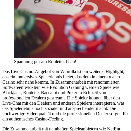
Spannung pur am Roulette-Tisch!
Das Live Casino-Angebot von Winrolla ist ein weiteres Highlight,
das ein immersives Spielerlebnis bietet, das dem in einem realen
Casino sehr nahe kommt. In Zusammenarbeit mit renommierten
Softwareentwicklern wie Evolution Gaming werden Spiele wie
Blackjack, Roulette, Baccarat und Poker in Echtzeit von
professionellen Dealern gestreamt. Die Spieler können über den
Live-Chat mit den Dealern und anderen Spielern interagieren, was
das Spielerlebnis noch sozialer und ansprechender macht. Die
hochwertige Videoqualität und die professionellen Dealer sorgen für
ein authentisches Casino-Feeling.
Die Zusammenarbeit mit namhaften Spieleanbietern wie NetEnt,