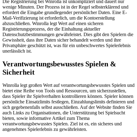
Die Registrierung bei Winrolla ist unkompliziert und dauert nur
wenige Minuten. Der Prozess ist in der Regel selbsterklärend und
erfordert die Eingabe grundlegender persönlicher Daten. Eine E-
Mail-Verifizierung ist erforderlich, um die Kontoerstellung
abzuschließen. Winrolla legt Wert auf einen sicheren
Registrierungsprozess, der die Einhaltung aktueller
Datenschutzbestimmungen gewährleistet. Dies gibt den Spielern die
Gewissheit, dass ihre Daten sicher behandelt werden und ihre
Privatsphäre geschützt ist, was für ein unbeschwertes Spielerlebnis
unerlässlich ist.
Verantwortungsbewusstes Spielen &
Sicherheit
Winrolla legt großen Wert auf verantwortungsbewusstes Spielen und
bietet eine Reihe von Tools und Ressourcen, um sicherzustellen,
dass Spieler ihr Spielverhalten kontrollieren können. Spieler können
persönliche Einsatzlimits festlegen, Einzahlungslimits definieren und
sich gegebenenfalls selbst ausschließen. Auf der Website finden Sie
auch Links zu Organisationen, die Unterstützung bei Spielsucht
bieten, sowie informative Artikel zum Thema
verantwortungsbewusstes Spielen. Ziel ist es, ein sicheres und
angenehmes Spielerlebnis zu gewährleisten.