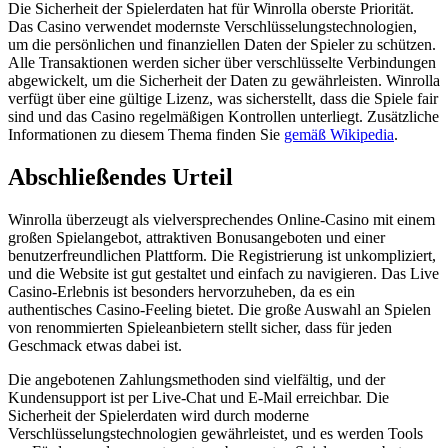
Die Sicherheit der Spielerdaten hat für Winrolla oberste Priorität.
Das Casino verwendet modernste Verschlüsselungstechnologien,
um die persönlichen und finanziellen Daten der Spieler zu schützen.
Alle Transaktionen werden sicher über verschlüsselte Verbindungen
abgewickelt, um die Sicherheit der Daten zu gewährleisten. Winrolla
verfügt über eine gültige Lizenz, was sicherstellt, dass die Spiele fair
sind und das Casino regelmäßigen Kontrollen unterliegt. Zusätzliche
Informationen zu diesem Thema finden Sie
gemäß Wikipedia
.
Abschließendes Urteil
Winrolla überzeugt als vielversprechendes Online-Casino mit einem
großen Spielangebot, attraktiven Bonusangeboten und einer
benutzerfreundlichen Plattform. Die Registrierung ist unkompliziert,
und die Website ist gut gestaltet und einfach zu navigieren. Das Live
Casino-Erlebnis ist besonders hervorzuheben, da es ein
authentisches Casino-Feeling bietet. Die große Auswahl an Spielen
von renommierten Spieleanbietern stellt sicher, dass für jeden
Geschmack etwas dabei ist.
Die angebotenen Zahlungsmethoden sind vielfältig, und der
Kundensupport ist per Live-Chat und E-Mail erreichbar. Die
Sicherheit der Spielerdaten wird durch moderne
Verschlüsselungstechnologien gewährleistet, und es werden Tools