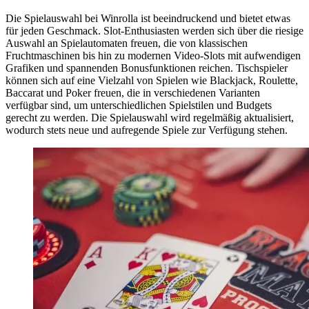
Die Spielauswahl bei Winrolla ist beeindruckend und bietet etwas
für jeden Geschmack. Slot-Enthusiasten werden sich über die riesige
Auswahl an Spielautomaten freuen, die von klassischen
Fruchtmaschinen bis hin zu modernen Video-Slots mit aufwendigen
Grafiken und spannenden Bonusfunktionen reichen. Tischspieler
können sich auf eine Vielzahl von Spielen wie Blackjack, Roulette,
Baccarat und Poker freuen, die in verschiedenen Varianten
verfügbar sind, um unterschiedlichen Spielstilen und Budgets
gerecht zu werden. Die Spielauswahl wird regelmäßig aktualisiert,
wodurch stets neue und aufregende Spiele zur Verfügung stehen.