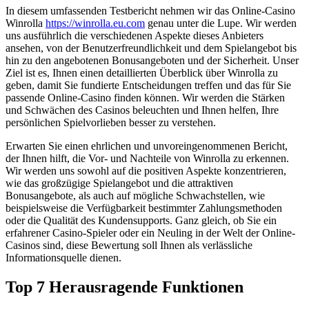
In diesem umfassenden Testbericht nehmen wir das Online-Casino
Winrolla
https://winrolla.eu.com
genau unter die Lupe. Wir werden
uns ausführlich die verschiedenen Aspekte dieses Anbieters
ansehen, von der Benutzerfreundlichkeit und dem Spielangebot bis
hin zu den angebotenen Bonusangeboten und der Sicherheit. Unser
Ziel ist es, Ihnen einen detaillierten Überblick über Winrolla zu
geben, damit Sie fundierte Entscheidungen treffen und das für Sie
passende Online-Casino finden können. Wir werden die Stärken
und Schwächen des Casinos beleuchten und Ihnen helfen, Ihre
persönlichen Spielvorlieben besser zu verstehen.
Erwarten Sie einen ehrlichen und unvoreingenommenen Bericht,
der Ihnen hilft, die Vor- und Nachteile von Winrolla zu erkennen.
Wir werden uns sowohl auf die positiven Aspekte konzentrieren,
wie das großzügige Spielangebot und die attraktiven
Bonusangebote, als auch auf mögliche Schwachstellen, wie
beispielsweise die Verfügbarkeit bestimmter Zahlungsmethoden
oder die Qualität des Kundensupports. Ganz gleich, ob Sie ein
erfahrener Casino-Spieler oder ein Neuling in der Welt der Online-
Casinos sind, diese Bewertung soll Ihnen als verlässliche
Informationsquelle dienen.
Top 7 Herausragende Funktionen