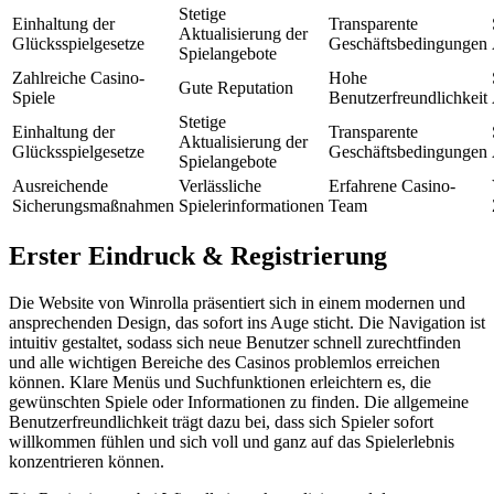
Stetige
Einhaltung der
Transparente
Aktualisierung der
Glücksspielgesetze
Geschäftsbedingungen
Spielangebote
Zahlreiche Casino-
Hohe
Gute Reputation
Spiele
Benutzerfreundlichkeit
Stetige
Einhaltung der
Transparente
Aktualisierung der
Glücksspielgesetze
Geschäftsbedingungen
Spielangebote
Ausreichende
Verlässliche
Erfahrene Casino-
Sicherungsmaßnahmen
Spielerinformationen
Team
Erster Eindruck & Registrierung
Die Website von Winrolla präsentiert sich in einem modernen und
ansprechenden Design, das sofort ins Auge sticht. Die Navigation ist
intuitiv gestaltet, sodass sich neue Benutzer schnell zurechtfinden
und alle wichtigen Bereiche des Casinos problemlos erreichen
können. Klare Menüs und Suchfunktionen erleichtern es, die
gewünschten Spiele oder Informationen zu finden. Die allgemeine
Benutzerfreundlichkeit trägt dazu bei, dass sich Spieler sofort
willkommen fühlen und sich voll und ganz auf das Spielerlebnis
konzentrieren können.