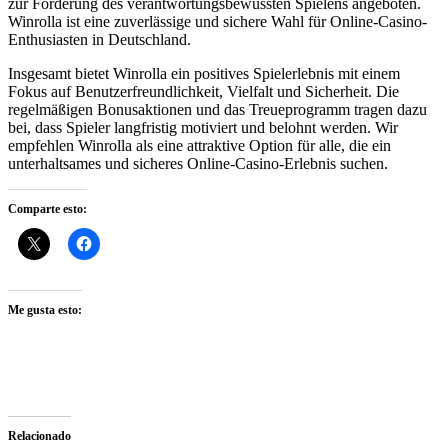
zur Förderung des verantwortungsbewussten Spielens angeboten.
Winrolla ist eine zuverlässige und sichere Wahl für Online-Casino-
Enthusiasten in Deutschland.
Insgesamt bietet Winrolla ein positives Spielerlebnis mit einem
Fokus auf Benutzerfreundlichkeit, Vielfalt und Sicherheit. Die
regelmäßigen Bonusaktionen und das Treueprogramm tragen dazu
bei, dass Spieler langfristig motiviert und belohnt werden. Wir
empfehlen Winrolla als eine attraktive Option für alle, die ein
unterhaltsames und sicheres Online-Casino-Erlebnis suchen.
Comparte esto:
Me gusta esto:
Relacionado