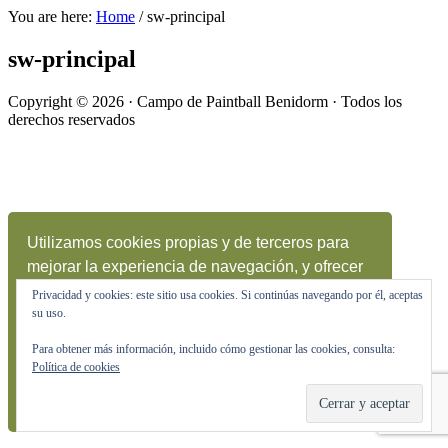
You are here:
Home
/
sw-principal
sw-principal
Copyright © 2026 · Campo de Paintball Benidorm · Todos los
derechos reservados
Utilizamos cookies propias y de terceros para
mejorar la experiencia de navegación, y ofrecer
contenidos y publicidad de interés. Al continuar
Privacidad y cookies: este sitio usa cookies. Si continúas navegando por él, aceptas
con la navegación entendemos que se acepta
su uso.
nuestra política de cookies.
Leer más
Para obtener más información, incluido cómo gestionar las cookies, consulta:
Política de cookies
Acepto