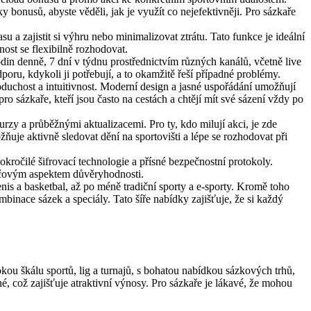
 bonusů, abyste věděli, jak je využít co nejefektivněji. Pro sázkaře
 zajistit si výhru nebo minimalizovat ztrátu. Tato funkce je ideální
nost se flexibilně rozhodovat.
in denně, 7 dní v týdnu prostřednictvím různých kanálů, včetně live
poru, kdykoli ji potřebují, a to okamžitě řeší případné problémy.
uchost a intuitivnost. Moderní design a jasné uspořádání umožňují
 sázkaře, kteří jsou často na cestách a chtějí mít své sázení vždy po
zy a průběžnými aktualizacemi. Pro ty, kdo milují akci, je zde
je aktivně sledovat dění na sportovišti a lépe se rozhodovat při
ročilé šifrovací technologie a přísné bezpečnostní protokoly.
klíčovým aspektem důvěryhodnosti.
nis a basketbal, až po méně tradiční sporty a e-sporty. Kromě toho
mbinace sázek a speciály. Tato šíře nabídky zajišťuje, že si každý
okou škálu sportů, lig a turnajů, s bohatou nabídkou sázkových trhů,
, což zajišťuje atraktivní výnosy. Pro sázkaře je lákavé, že mohou