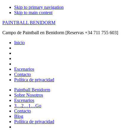
Skip to primary navigation
Skip to main content
PAINTBALL BENIDORM
Campo de Paintball en Benidorm [Reservas +34 711 755 603]
Inicio
Escenarios
Contacto
Política de privacidad
Paintball Benidorm
Sobre Nosotros
Escenarios
3…2…1…Go
Contacto
Blog
Política de privacidad