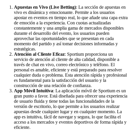
Apuestas en Vivo (Live Betting)
: La sección de apuestas en
vivo es dinámica y emocionante. Permite a los usuarios
apostar en eventos en tiempo real, lo que añade una capa extra
de emoción a la experiencia. Con cuotas actualizadas
constantemente y una amplia gama de mercados disponibles
durante el desarrollo del evento, los usuarios pueden
aprovechar las oportunidades que se presentan en cada
momento del partido y así tomar decisiones informadas y
estratégicas.
Atención al Cliente Eficaz
: Sportium proporciona un
servicio de atención al cliente de alta calidad, disponible a
través de chat en vivo, correo electrónico y teléfono. El
personal es amable, eficiente y está preparado para resolver
cualquier duda o problema. Esta atención rápida y profesional
es fundamental para la satisfacción del usuario y la
construcción de una relación de confianza.
App Móvil Intuitiva
: La aplicación móvil de Sportium es un
gran punto a favor. Está diseñada para ofrecer una experiencia
de usuario fluida y tiene todas las funcionalidades de la
versión de escritorio, lo que permite a los usuarios realizar
apuestas desde cualquier lugar y en cualquier momento. La
app es intuitiva, fácil de navegar y segura, lo que facilita el
acceso a los mercados y eventos deportivos de forma rápida y
eficiente.