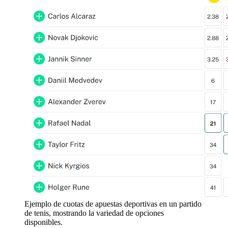
Ejemplo de cuotas de apuestas deportivas en un partido
de tenis, mostrando la variedad de opciones
disponibles.