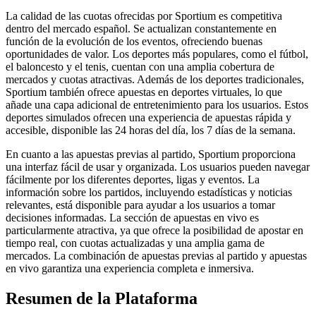
La calidad de las cuotas ofrecidas por Sportium es competitiva
dentro del mercado español. Se actualizan constantemente en
función de la evolución de los eventos, ofreciendo buenas
oportunidades de valor. Los deportes más populares, como el fútbol,
el baloncesto y el tenis, cuentan con una amplia cobertura de
mercados y cuotas atractivas. Además de los deportes tradicionales,
Sportium también ofrece apuestas en deportes virtuales, lo que
añade una capa adicional de entretenimiento para los usuarios. Estos
deportes simulados ofrecen una experiencia de apuestas rápida y
accesible, disponible las 24 horas del día, los 7 días de la semana.
En cuanto a las apuestas previas al partido, Sportium proporciona
una interfaz fácil de usar y organizada. Los usuarios pueden navegar
fácilmente por los diferentes deportes, ligas y eventos. La
información sobre los partidos, incluyendo estadísticas y noticias
relevantes, está disponible para ayudar a los usuarios a tomar
decisiones informadas. La sección de apuestas en vivo es
particularmente atractiva, ya que ofrece la posibilidad de apostar en
tiempo real, con cuotas actualizadas y una amplia gama de
mercados. La combinación de apuestas previas al partido y apuestas
en vivo garantiza una experiencia completa e inmersiva.
Resumen de la Plataforma