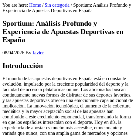
You are here:
Home
/
Sin categoría
/
Sportium: Análisis Profundo y
Experiencia de Apuestas Deportivas en España
Sportium: Análisis Profundo y
Experiencia de Apuestas Deportivas en
España
08/04/2026
By
Javier
Introducción
El mundo de las apuestas deportivas en España está en constante
evolución, impulsado por la creciente popularidad del deporte y la
facilidad de acceso a plataformas online. Los aficionados buscan
continuamente nuevas formas de disfrutar de sus deportes favoritos,
y las apuestas deportivas ofrecen una emocionante capa adicional de
implicación. La innovación tecnológica, el aumento de la cobertura
mediática y la mayor aceptación social de las apuestas han
contribuido a este crecimiento exponencial, transformando la forma
en que los españoles interactúan con el deporte. Hoy en día, la
experiencia de apostar es mucho más accesible, emocionante y
variada que nunca, con una amplia gama de mercados y opciones