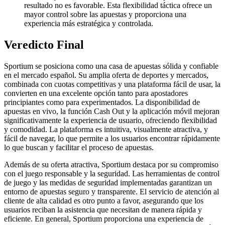
resultado no es favorable. Esta flexibilidad táctica ofrece un
mayor control sobre las apuestas y proporciona una
experiencia más estratégica y controlada.
Veredicto Final
Sportium se posiciona como una casa de apuestas sólida y confiable
en el mercado español. Su amplia oferta de deportes y mercados,
combinada con cuotas competitivas y una plataforma fácil de usar, la
convierten en una excelente opción tanto para apostadores
principiantes como para experimentados. La disponibilidad de
apuestas en vivo, la función Cash Out y la aplicación móvil mejoran
significativamente la experiencia de usuario, ofreciendo flexibilidad
y comodidad. La plataforma es intuitiva, visualmente atractiva, y
fácil de navegar, lo que permite a los usuarios encontrar rápidamente
lo que buscan y facilitar el proceso de apuestas.
Además de su oferta atractiva, Sportium destaca por su compromiso
con el juego responsable y la seguridad. Las herramientas de control
de juego y las medidas de seguridad implementadas garantizan un
entorno de apuestas seguro y transparente. El servicio de atención al
cliente de alta calidad es otro punto a favor, asegurando que los
usuarios reciban la asistencia que necesitan de manera rápida y
eficiente. En general, Sportium proporciona una experiencia de