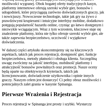
możliwości wygranej. Obok bogatej oferty tradycyjnych kasyn,
platformy internetowe oferują szeroki wybór gier, bonusów i
udogodnień, które przyciągają zarówno doświadczonych graczy, jak
i nowicjuszy. Nowoczesne technologie, takie jak gry na żywo z
prawdziwymi krupierami i intuicyjne interfejsy mobilne, dodatkowo
potęgują popularność hazardu online, czyniąc go łatwo dostępnym i
niezwykle wciągającym. Wraz z tym wzrostem, kluczowe staje się
znalezienie platformy, która nie tylko oferuje szeroki wybór gier, ale
także zapewnia bezpieczeństwo, uczciwość i wyjątkowe
doświadczenia.
W dalszej części artykułu skoncentrujemy się na kluczowych
aspektach, takich jak proces rejestracji, dostępność gier, funkcje
bezpieczeństwa, metody płatności i obsługa klienta. Szczególną
uwagę zwrócimy na jakość interfejsu, mobilność platformy i
atrakcyjność bonusów powitalnych oraz promocji. Nasze oceny
będą oparte na obiektywnych kryteriach, takich jak
licencjonowanie, doświadczenie użytkownika i opinie innych
graczy. Naszym celem jest dostarczyć Ci pełny obraz możliwości i
potencjalnych zalet grania w kasynie Spinanga.
Pierwsze Wrażenia i Rejestracja
Proces rejestracji w Spinanga jest prosty i szybki. Wystarczy