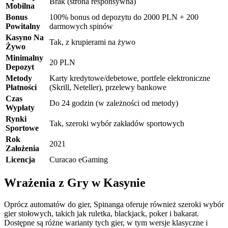
Brak (strona responsywna)
Mobilna
Bonus
100% bonus od depozytu do 2000 PLN + 200
Powitalny
darmowych spinów
Kasyno Na
Tak, z krupierami na żywo
Żywo
Minimalny
20 PLN
Depozyt
Metody
Karty kredytowe/debetowe, portfele elektroniczne
Płatności
(Skrill, Neteller), przelewy bankowe
Czas
Do 24 godzin (w zależności od metody)
Wypłaty
Rynki
Tak, szeroki wybór zakładów sportowych
Sportowe
Rok
2021
Założenia
Licencja
Curacao eGaming
Wrażenia z Gry w Kasynie
Oprócz automatów do gier, Spinanga oferuje również szeroki wybór
gier stołowych, takich jak ruletka, blackjack, poker i bakarat.
Dostępne są różne warianty tych gier, w tym wersje klasyczne i