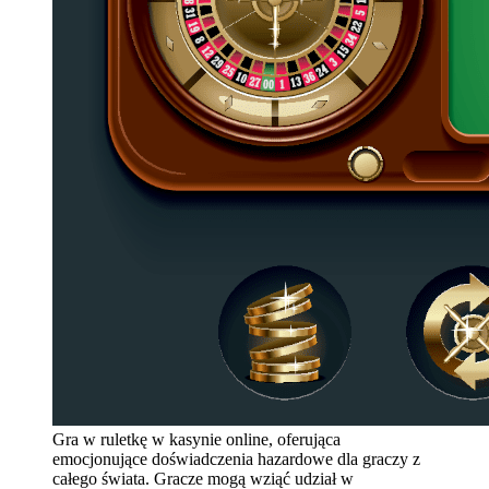
Gra w ruletkę w kasynie online, oferująca
emocjonujące doświadczenia hazardowe dla graczy z
całego świata. Gracze mogą wziąć udział w