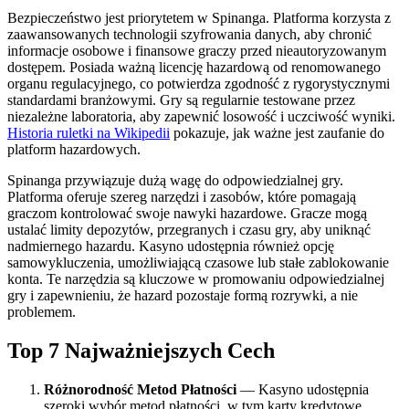
Bezpieczeństwo jest priorytetem w Spinanga. Platforma korzysta z
zaawansowanych technologii szyfrowania danych, aby chronić
informacje osobowe i finansowe graczy przed nieautoryzowanym
dostępem. Posiada ważną licencję hazardową od renomowanego
organu regulacyjnego, co potwierdza zgodność z rygorystycznymi
standardami branżowymi. Gry są regularnie testowane przez
niezależne laboratoria, aby zapewnić losowość i uczciwość wyniki.
Historia ruletki na Wikipedii
pokazuje, jak ważne jest zaufanie do
platform hazardowych.
Spinanga przywiązuje dużą wagę do odpowiedzialnej gry.
Platforma oferuje szereg narzędzi i zasobów, które pomagają
graczom kontrolować swoje nawyki hazardowe. Gracze mogą
ustalać limity depozytów, przegranych i czasu gry, aby uniknąć
nadmiernego hazardu. Kasyno udostępnia również opcję
samowykluczenia, umożliwiającą czasowe lub stałe zablokowanie
konta. Te narzędzia są kluczowe w promowaniu odpowiedzialnej
gry i zapewnieniu, że hazard pozostaje formą rozrywki, a nie
problemem.
Top 7 Najważniejszych Cech
Różnorodność Metod Płatności
— Kasyno udostępnia
szeroki wybór metod płatności, w tym karty kredytowe,