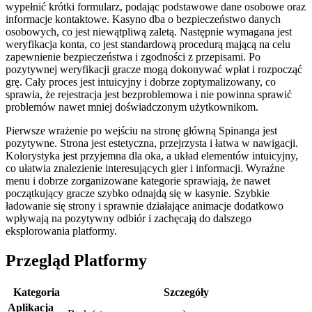
wypełnić krótki formularz, podając podstawowe dane osobowe oraz
informacje kontaktowe. Kasyno dba o bezpieczeństwo danych
osobowych, co jest niewątpliwą zaletą. Następnie wymagana jest
weryfikacja konta, co jest standardową procedurą mającą na celu
zapewnienie bezpieczeństwa i zgodności z przepisami. Po
pozytywnej weryfikacji gracze mogą dokonywać wpłat i rozpocząć
grę. Cały proces jest intuicyjny i dobrze zoptymalizowany, co
sprawia, że rejestracja jest bezproblemowa i nie powinna sprawić
problemów nawet mniej doświadczonym użytkownikom.
Pierwsze wrażenie po wejściu na stronę główną Spinanga jest
pozytywne. Strona jest estetyczna, przejrzysta i łatwa w nawigacji.
Kolorystyka jest przyjemna dla oka, a układ elementów intuicyjny,
co ułatwia znalezienie interesujących gier i informacji. Wyraźne
menu i dobrze zorganizowane kategorie sprawiają, że nawet
początkujący gracze szybko odnajdą się w kasynie. Szybkie
ładowanie się strony i sprawnie działające animacje dodatkowo
wpływają na pozytywny odbiór i zachęcają do dalszego
eksplorowania platformy.
Przegląd Platformy
Kategoria
Szczegóły
Aplikacja