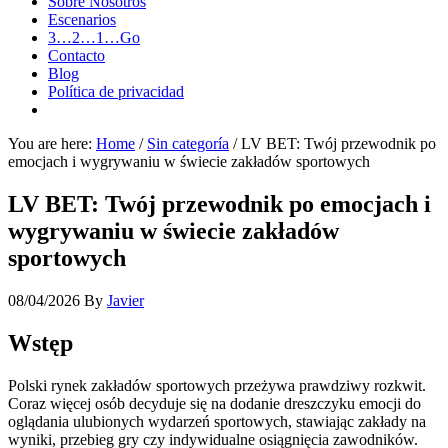
Sobre Nosotros
Escenarios
3…2…1…Go
Contacto
Blog
Política de privacidad
You are here:
Home
/
Sin categoría
/
LV BET: Twój przewodnik po
emocjach i wygrywaniu w świecie zakładów sportowych
LV BET: Twój przewodnik po emocjach i
wygrywaniu w świecie zakładów
sportowych
08/04/2026
By
Javier
Wstęp
Polski rynek zakładów sportowych przeżywa prawdziwy rozkwit.
Coraz więcej osób decyduje się na dodanie dreszczyku emocji do
oglądania ulubionych wydarzeń sportowych, stawiając zakłady na
wyniki, przebieg gry czy indywidualne osiągnięcia zawodników.