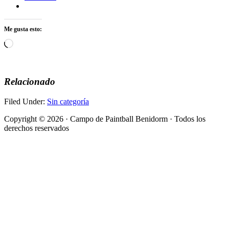
Me gusta esto:
Cargando...
Relacionado
Filed Under:
Sin categoría
Copyright © 2026 · Campo de Paintball Benidorm · Todos los
derechos reservados