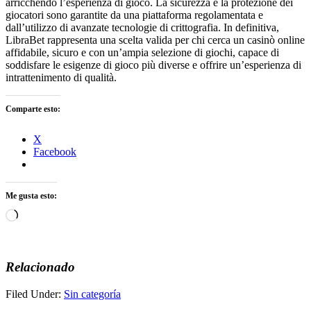
arricchendo l’esperienza di gioco. La sicurezza e la protezione dei
giocatori sono garantite da una piattaforma regolamentata e
dall’utilizzo di avanzate tecnologie di crittografia. In definitiva,
LibraBet rappresenta una scelta valida per chi cerca un casinò online
affidabile, sicuro e con un’ampia selezione di giochi, capace di
soddisfare le esigenze di gioco più diverse e offrire un’esperienza di
intrattenimento di qualità.
Comparte esto:
X
Facebook
Me gusta esto:
Cargando...
Relacionado
Filed Under:
Sin categoría