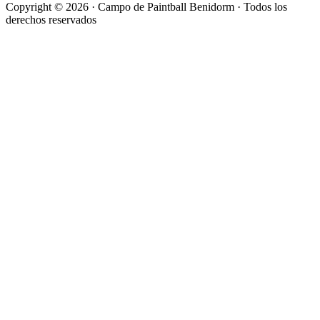
Copyright © 2026 · Campo de Paintball Benidorm · Todos los
derechos reservados