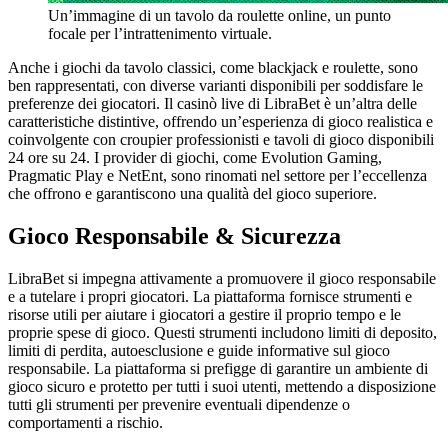
Un’immagine di un tavolo da roulette online, un punto
focale per l’intrattenimento virtuale.
Anche i giochi da tavolo classici, come blackjack e roulette, sono
ben rappresentati, con diverse varianti disponibili per soddisfare le
preferenze dei giocatori. Il casinò live di LibraBet è un’altra delle
caratteristiche distintive, offrendo un’esperienza di gioco realistica e
coinvolgente con croupier professionisti e tavoli di gioco disponibili
24 ore su 24. I provider di giochi, come Evolution Gaming,
Pragmatic Play e NetEnt, sono rinomati nel settore per l’eccellenza
che offrono e garantiscono una qualità del gioco superiore.
Gioco Responsabile & Sicurezza
LibraBet si impegna attivamente a promuovere il gioco responsabile
e a tutelare i propri giocatori. La piattaforma fornisce strumenti e
risorse utili per aiutare i giocatori a gestire il proprio tempo e le
proprie spese di gioco. Questi strumenti includono limiti di deposito,
limiti di perdita, autoesclusione e guide informative sul gioco
responsabile. La piattaforma si prefigge di garantire un ambiente di
gioco sicuro e protetto per tutti i suoi utenti, mettendo a disposizione
tutti gli strumenti per prevenire eventuali dipendenze o
comportamenti a rischio.