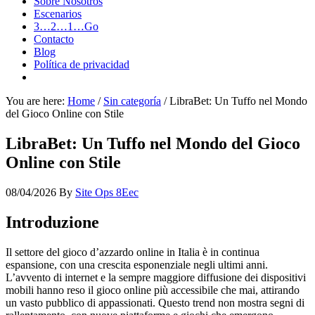
Sobre Nosotros
Escenarios
3…2…1…Go
Contacto
Blog
Política de privacidad
You are here:
Home
/
Sin categoría
/
LibraBet: Un Tuffo nel Mondo
del Gioco Online con Stile
LibraBet: Un Tuffo nel Mondo del Gioco
Online con Stile
08/04/2026
By
Site Ops 8Eec
Introduzione
Il settore del gioco d’azzardo online in Italia è in continua
espansione, con una crescita esponenziale negli ultimi anni.
L’avvento di internet e la sempre maggiore diffusione dei dispositivi
mobili hanno reso il gioco online più accessibile che mai, attirando
un vasto pubblico di appassionati. Questo trend non mostra segni di