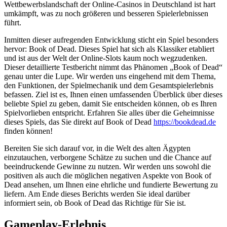
Wettbewerbslandschaft der Online-Casinos in Deutschland ist hart
umkämpft, was zu noch größeren und besseren Spielerlebnissen
führt.
Inmitten dieser aufregenden Entwicklung sticht ein Spiel besonders
hervor: Book of Dead. Dieses Spiel hat sich als Klassiker etabliert
und ist aus der Welt der Online-Slots kaum noch wegzudenken.
Dieser detaillierte Testbericht nimmt das Phänomen „Book of Dead“
genau unter die Lupe. Wir werden uns eingehend mit dem Thema,
den Funktionen, der Spielmechanik und dem Gesamtspielerlebnis
befassen. Ziel ist es, Ihnen einen umfassenden Überblick über dieses
beliebte Spiel zu geben, damit Sie entscheiden können, ob es Ihren
Spielvorlieben entspricht. Erfahren Sie alles über die Geheimnisse
dieses Spiels, das Sie direkt auf Book of Dead
https://bookdead.de
finden können!
Bereiten Sie sich darauf vor, in die Welt des alten Ägypten
einzutauchen, verborgene Schätze zu suchen und die Chance auf
beeindruckende Gewinne zu nutzen. Wir werden uns sowohl die
positiven als auch die möglichen negativen Aspekte von Book of
Dead ansehen, um Ihnen eine ehrliche und fundierte Bewertung zu
liefern. Am Ende dieses Berichts werden Sie ideal darüber
informiert sein, ob Book of Dead das Richtige für Sie ist.
Gameplay-Erlebnis