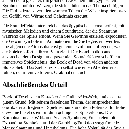
ansprechend gestaltet, mit goldenen Akzenten und ägyptischen
Symbolen auf den Walzen, die sich nahtlos in das Thema einfügen.
Die Farbpalette ist von den warmen Tönen der Wüste inspiriert, was
ein Gefühl von Wärme und Geheimnis erzeugt.
Die Soundeffekte unterstreichen das ägyptische Thema perfekt, mit
mystischen Melodien und einem Soundtrack, der die Spannung
während des Spiels erhöht. Wenn Sie Gewinne erzielen, explodieren
die Gewinnsymbole mit Animationen, die Sie begeistern werden.
Die allgemeine Atmosphäre ist geheimnisvoll und aufregend, was
die Spieler sofort in ihren Bann zieht. Die Kombination aus
ansprechendem Design und passenden Soundeffekten schafft ein
immersives Spielerlebnis, das Book of Dead von vielen anderen
Slots abhebt. Das Ziel ist es, sich selbst wie einen Abenteurer zu
fühlen, der in ein verlorenes Grabmal eintaucht.
Abschließendes Urteil
Book of Dead ist ein Klassiker der Online-Slot-Welt, und das aus
gutem Grund. Mit seinem fesselnden Thema, der ansprechenden
Grafik, der aufregenden Spielmechanik und dem Potenzial für hohe
Gewinne bietet es ein rundum gelungenes Spielerlebnis. Die
Kombination aus Wild- und Scatter-Symbolen, Freispielen mit
Expanding Symbolen und der Gambling-Funktion sorgt für jede
Menge Spannung und Unterhaltung. Die hohe Volatilität des Spiels