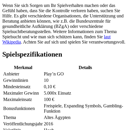
Wenn Sie sich Sorgen um Ihr Spielverhalten machen oder das
Gefühl haben, dass Sie die Kontrolle verloren haben, suchen Sie
Hilfe. Es gibt verschiedene Organisationen, die Unterstützung und
Beratung anbieten können, wie z.B. die Bundeszentrale für
gesundheitliche Aufklärung (BZgA) oder verschiedene
Spielsuchtberatungsstellen. Weitere Informationen zum Thema
Spielsucht und wie man sich schützen kann, finden Sie
laut
Wikipedia
. Achten Sie auf sich und spielen Sie verantwortungsvoll.
Spielspezifikationen
Merkmal
Details
Anbieter
Play’n GO
Gewinnlinien
10
Mindesteinsatz
0,10 €
Maximaler Gewinn
5.000x Einsatz
Maximaleinsatz
100 €
Freispiele, Expanding Symbols, Gambling-
Bonusfunktionen
Funktion
Thema
Altes Ägypten
Veröffentlichungsjahr
2016