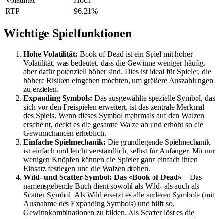
Volatilität
Hoch
RTP
96.21%
Wichtige Spielfunktionen
Hohe Volatilität:
Book of Dead ist ein Spiel mit hoher
Volatilität, was bedeutet, dass die Gewinne weniger häufig,
aber dafür potenziell höher sind. Dies ist ideal für Spieler, die
höhere Risiken eingehen möchten, um größere Auszahlungen
zu erzielen.
Expanding Symbols:
Das ausgewählte spezielle Symbol, das
sich vor den Freispielen erweitert, ist das zentrale Merkmal
des Spiels. Wenn dieses Symbol mehrmals auf den Walzen
erscheint, deckt es die gesamte Walze ab und erhöht so die
Gewinnchancen erheblich.
Einfache Spielmechanik:
Die grundlegende Spielmechanik
ist einfach und leicht verständlich, selbst für Anfänger. Mit nur
wenigen Knöpfen können die Spieler ganz einfach ihren
Einsatz festlegen und die Walzen drehen.
Wild- und Scatter-Symbol: Das «Book of Dead»
– Das
namensgebende Buch dient sowohl als Wild- als auch als
Scatter-Symbol. Als Wild ersetzt es alle anderen Symbole (mit
Ausnahme des Expanding Symbols) und hilft so,
Gewinnkombinationen zu bilden. Als Scatter löst es die