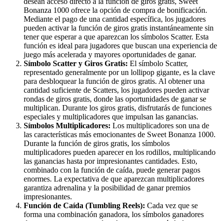
desean acceso directo a la función de giros gratis, Sweet
Bonanza 1000 ofrece la opción de compra de bonificación.
Mediante el pago de una cantidad específica, los jugadores
pueden activar la función de giros gratis instantáneamente sin
tener que esperar a que aparezcan los símbolos Scatter. Esta
función es ideal para jugadores que buscan una experiencia de
juego más acelerada y mayores oportunidades de ganar.
Símbolo Scatter y Giros Gratis:
El símbolo Scatter,
representado generalmente por un lollipop gigante, es la clave
para desbloquear la función de giros gratis. Al obtener una
cantidad suficiente de Scatters, los jugadores pueden activar
rondas de giros gratis, donde las oportunidades de ganar se
multiplican. Durante los giros gratis, disfrutarás de funciones
especiales y multiplicadores que impulsan las ganancias.
Símbolos Multiplicadores:
Los multiplicadores son una de
las características más emocionantes de Sweet Bonanza 1000.
Durante la función de giros gratis, los símbolos
multiplicadores pueden aparecer en los rodillos, multiplicando
las ganancias hasta por impresionantes cantidades. Esto,
combinado con la función de caída, puede generar pagos
enormes. La expectativa de que aparezcan multiplicadores
garantiza adrenalina y la posibilidad de ganar premios
impresionantes.
Función de Caída (Tumbling Reels):
Cada vez que se
forma una combinación ganadora, los símbolos ganadores