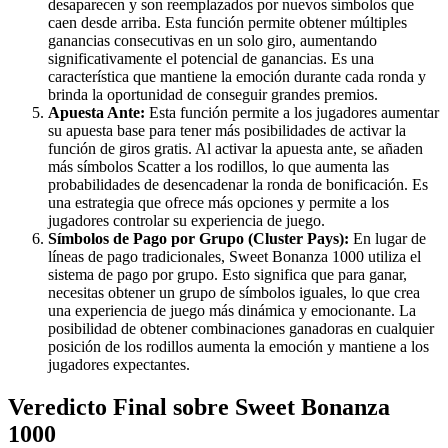
desaparecen y son reemplazados por nuevos símbolos que
caen desde arriba. Esta función permite obtener múltiples
ganancias consecutivas en un solo giro, aumentando
significativamente el potencial de ganancias. Es una
característica que mantiene la emoción durante cada ronda y
brinda la oportunidad de conseguir grandes premios.
Apuesta Ante:
Esta función permite a los jugadores aumentar
su apuesta base para tener más posibilidades de activar la
función de giros gratis. Al activar la apuesta ante, se añaden
más símbolos Scatter a los rodillos, lo que aumenta las
probabilidades de desencadenar la ronda de bonificación. Es
una estrategia que ofrece más opciones y permite a los
jugadores controlar su experiencia de juego.
Símbolos de Pago por Grupo (Cluster Pays):
En lugar de
líneas de pago tradicionales, Sweet Bonanza 1000 utiliza el
sistema de pago por grupo. Esto significa que para ganar,
necesitas obtener un grupo de símbolos iguales, lo que crea
una experiencia de juego más dinámica y emocionante. La
posibilidad de obtener combinaciones ganadoras en cualquier
posición de los rodillos aumenta la emoción y mantiene a los
jugadores expectantes.
Veredicto Final sobre Sweet Bonanza
1000