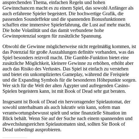
ansprechenden Thema, einfachen Regeln und hohen
Gewinnchancen macht es zu einem Spiel, das sowohl Anfänger als
auch erfahrene Spieler begeistert. Die hochwertige Grafik, die
passenden Soundeffekte und die spannenden Bonusfunktionen
schaffen eine immersive Spielerfahrung, die Lust auf mehr macht.
Die hohe Volatilität und das damit verbundene hohe
Gewinnpotenzial sorgen für zusätzliche Spannung.
Obwohl die Gewinne möglicherweise nicht regelmäßig kommen, ist
das Potenzial für große Auszahlungen definitiv vorhanden, was das
Spiel besonders reizvoll macht. Die Gamble-Funktion bietet eine
zusätzliche Möglichkeit, kleinere Gewinne zu erhöhen, erhöht aber
auch das Risiko des Verlustes. Das Spiel ist einfach zu verstehen
und bietet ein unkompliziertes Gameplay, während die Freispiele
und die Expanding Symbols für die besonderen Höhepunkte sorgen.
Wer sich für die Welt der alten Ägypter und aufregenden Casino-
Spielen begeistern kann, ist mit Book of Dead sehr gut beraten.
Insgesamt ist Book of Dead ein hervorragender Spielautomat, der
sowohl unterhaltsam als auch lukrativ sein kann, sofern man
verantwortungsbewusst spielt und seine finanzielle Situation im
Blick behält. Wenn Sie auf der Suche nach einem spannenden und
abwechslungsreichen Spielautomaten sind, sollten Sie Book of
Dead unbedingt ausprobieren.