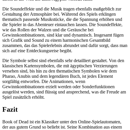
Die Soundeffekte und die Musik tragen ebenfalls maßgeblich zur
Gestaltung der Atmosphäre bei. Während des Spiels erklingen
thematisch passende Musikstücke, die die Spannung erhöhen und
die Spieler in das Abenteuer eintauchen lassen. Die Soundeffekte,
wie das Rollen der Walzen und die Geräusche bei
Gewinnkombinationen, sind klar und dynamisch. Insgesamt fügen
sich Grafik und Sound zu einem harmonischen Gesamtbild
zusammen, das das Spielerlebnis abrundet und dafür sorgt, dass man
sich auf eine Entdeckungsreise begibt.
Die Symbole selbst sind ebenfalls sehr detailliert gestaltet. Von den
klassischen Kartensymbolen, die mit ägyptischen Verzierungen
versehen sind, bis hin zu den thematischen Symbolen wie dem
Pharao, Anubis und dem legendären Buch, ist jedes Element
sorgfältig entworfen. Die Animationen, wenn
Gewinnkombinationen erzielt werden oder Sonderfunktionen
ausgelöst werden, sind flüssig und ansprechend, was die Freude am
Spiel zusätzlich erhöht.
Fazit
Book of Dead ist ein Klassiker unter den Online-Spielautomaten,
der aus gutem Grund so beliebt ist. Seine Kombination aus einem