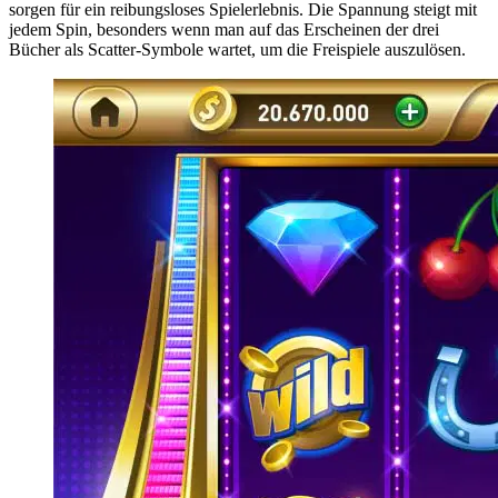
sorgen für ein reibungsloses Spielerlebnis. Die Spannung steigt mit
jedem Spin, besonders wenn man auf das Erscheinen der drei
Bücher als Scatter-Symbole wartet, um die Freispiele auszulösen.