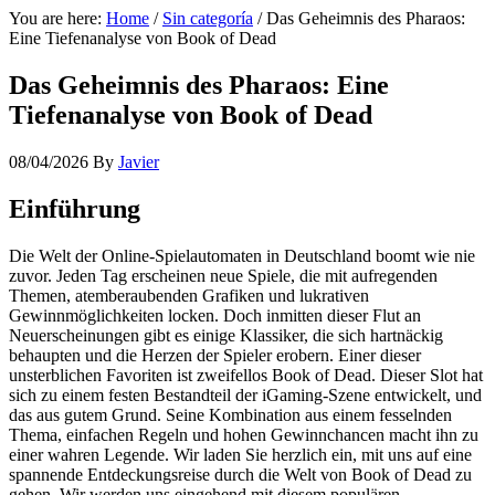
You are here:
Home
/
Sin categoría
/
Das Geheimnis des Pharaos:
Eine Tiefenanalyse von Book of Dead
Das Geheimnis des Pharaos: Eine
Tiefenanalyse von Book of Dead
08/04/2026
By
Javier
Einführung
Die Welt der Online-Spielautomaten in Deutschland boomt wie nie
zuvor. Jeden Tag erscheinen neue Spiele, die mit aufregenden
Themen, atemberaubenden Grafiken und lukrativen
Gewinnmöglichkeiten locken. Doch inmitten dieser Flut an
Neuerscheinungen gibt es einige Klassiker, die sich hartnäckig
behaupten und die Herzen der Spieler erobern. Einer dieser
unsterblichen Favoriten ist zweifellos Book of Dead. Dieser Slot hat
sich zu einem festen Bestandteil der iGaming-Szene entwickelt, und
das aus gutem Grund. Seine Kombination aus einem fesselnden
Thema, einfachen Regeln und hohen Gewinnchancen macht ihn zu
einer wahren Legende. Wir laden Sie herzlich ein, mit uns auf eine
spannende Entdeckungsreise durch die Welt von Book of Dead zu
gehen. Wir werden uns eingehend mit diesem populären