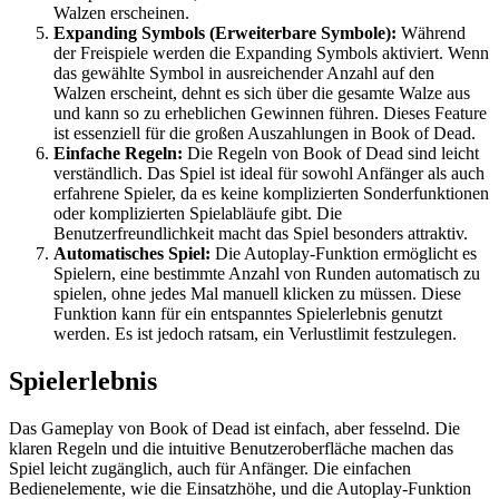
Walzen erscheinen.
Expanding Symbols (Erweiterbare Symbole):
Während
der Freispiele werden die Expanding Symbols aktiviert. Wenn
das gewählte Symbol in ausreichender Anzahl auf den
Walzen erscheint, dehnt es sich über die gesamte Walze aus
und kann so zu erheblichen Gewinnen führen. Dieses Feature
ist essenziell für die großen Auszahlungen in Book of Dead.
Einfache Regeln:
Die Regeln von Book of Dead sind leicht
verständlich. Das Spiel ist ideal für sowohl Anfänger als auch
erfahrene Spieler, da es keine komplizierten Sonderfunktionen
oder komplizierten Spielabläufe gibt. Die
Benutzerfreundlichkeit macht das Spiel besonders attraktiv.
Automatisches Spiel:
Die Autoplay-Funktion ermöglicht es
Spielern, eine bestimmte Anzahl von Runden automatisch zu
spielen, ohne jedes Mal manuell klicken zu müssen. Diese
Funktion kann für ein entspanntes Spielerlebnis genutzt
werden. Es ist jedoch ratsam, ein Verlustlimit festzulegen.
Spielerlebnis
Das Gameplay von Book of Dead ist einfach, aber fesselnd. Die
klaren Regeln und die intuitive Benutzeroberfläche machen das
Spiel leicht zugänglich, auch für Anfänger. Die einfachen
Bedienelemente, wie die Einsatzhöhe, und die Autoplay-Funktion