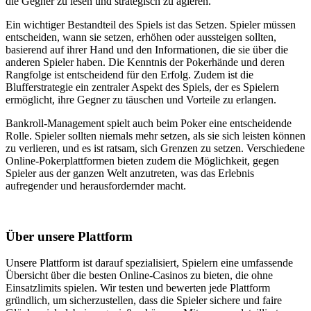
die Gegner zu lesen und strategisch zu agieren.
Ein wichtiger Bestandteil des Spiels ist das Setzen. Spieler müssen
entscheiden, wann sie setzen, erhöhen oder aussteigen sollten,
basierend auf ihrer Hand und den Informationen, die sie über die
anderen Spieler haben. Die Kenntnis der Pokerhände und deren
Rangfolge ist entscheidend für den Erfolg. Zudem ist die
Blufferstrategie ein zentraler Aspekt des Spiels, der es Spielern
ermöglicht, ihre Gegner zu täuschen und Vorteile zu erlangen.
Bankroll-Management spielt auch beim Poker eine entscheidende
Rolle. Spieler sollten niemals mehr setzen, als sie sich leisten können
zu verlieren, und es ist ratsam, sich Grenzen zu setzen. Verschiedene
Online-Pokerplattformen bieten zudem die Möglichkeit, gegen
Spieler aus der ganzen Welt anzutreten, was das Erlebnis
aufregender und herausfordernder macht.
Über unsere Plattform
Unsere Plattform ist darauf spezialisiert, Spielern eine umfassende
Übersicht über die besten Online-Casinos zu bieten, die ohne
Einsatzlimits spielen. Wir testen und bewerten jede Plattform
gründlich, um sicherzustellen, dass die Spieler sichere und faire