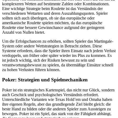
komplexeren Wetten auf bestimmte Zahlen oder Kombinationen.
Eine wichtige Strategie beim Roulette ist das Verständnis der
verschiedenen Wettarten und deren Auszahlungsquoten. Spieler
sollten sich auch überlegen, ob sie das europäische oder
amerikanische Roulette spielen möchten, da das europäische
Roulette eine bessere Gewinnchance aufgrund der geringeren
Anzahl von Nullen bietet.
Um die Erfolgschancen zu erhöhen, sollten Spieler das Martingale-
System oder andere Wettstrategien in Betracht ziehen. Diese
Systeme erfordern, dass die Spieler ihren Einsatz nach jedem Verlust
verdoppeln, um früher oder später wieder ins Plus zu kommen. Es
ist jedoch wichtig, sich der Risiken bewusst zu sein und
verantwortungsbewusst zu spielen, da übermäßige Einsätze schnell
zu hohen Verlusten führen können.
Poker: Strategien und Spielmechaniken
Poker ist ein strategisches Kartenspiel, das nicht nur Glück, sondern
auch Geschick und psychologisches Verständnis erfordert.
Unterschiedliche Varianten wie Texas Hold’em und Omaha haben
ihre eigenen Regeln, aber das grundlegende Ziel bleibt gleich: die
beste Hand zu bilden oder die anderen Spieler zum Aussteigen zu
bewegen. Poker ist ein Spiel, das stark von der Fähigkeit abhängt,