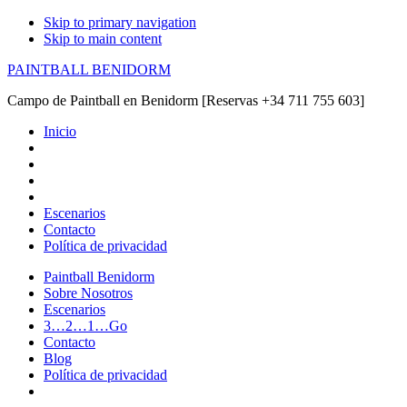
Skip to primary navigation
Skip to main content
PAINTBALL BENIDORM
Campo de Paintball en Benidorm [Reservas +34 711 755 603]
Inicio
Escenarios
Contacto
Política de privacidad
Paintball Benidorm
Sobre Nosotros
Escenarios
3…2…1…Go
Contacto
Blog
Política de privacidad