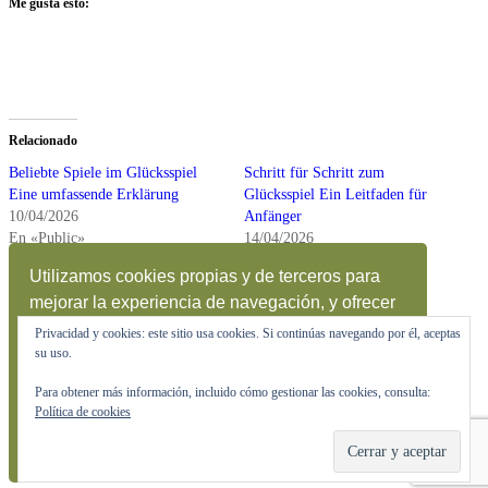
Me gusta esto:
Relacionado
Beliebte Spiele im Glücksspiel
Schritt für Schritt zum
Eine umfassende Erklärung
Glücksspiel Ein Leitfaden für
10/04/2026
Anfänger
En «Public»
14/04/2026
En «Public»
Utilizamos cookies propias y de terceros para
Einsteigerleitfaden für das Casino
mejorar la experiencia de navegación, y ofrecer
So gewinnen Sie klug
contenidos y publicidad de interés. Al continuar
Privacidad y cookies: este sitio usa cookies. Si continúas navegando por él, aceptas
06/05/2026
con la navegación entendemos que se acepta
su uso.
En «Public»
nuestra política de cookies.
Leer más
Para obtener más información, incluido cómo gestionar las cookies, consulta:
Política de cookies
Filed Under:
Public
Acepto
Copyright © 2026 · Campo de Paintball Benidorm · Todos los
derechos reservados