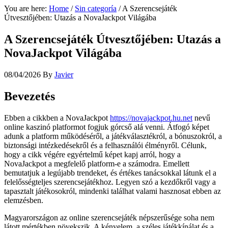
You are here:
Home
/
Sin categoría
/
A Szerencsejáték
Útvesztőjében: Utazás a NovaJackpot Világába
A Szerencsejáték Útvesztőjében: Utazás a
NovaJackpot Világába
08/04/2026
By
Javier
Bevezetés
Ebben a cikkben a NovaJackpot
https://novajackpot.hu.net
nevű
online kaszinó platformot fogjuk górcső alá venni. Átfogó képet
adunk a platform működéséről, a játékválasztékról, a bónuszokról, a
biztonsági intézkedésekről és a felhasználói élményről. Célunk,
hogy a cikk végére egyértelmű képet kapj arról, hogy a
NovaJackpot a megfelelő platform-e a számodra. Emellett
bemutatjuk a legújabb trendeket, és értékes tanácsokkal látunk el a
felelősségteljes szerencsejátékhoz. Legyen szó a kezdőkről vagy a
tapasztalt játékosokról, mindenki találhat valami hasznosat ebben az
elemzésben.
Magyarországon az online szerencsejáték népszerűsége soha nem
látott mértékben növekszik. A kényelem, a széles játékkínálat és a