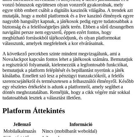
vonzó bónuszok együttesen olyan vonzerőt gyakorolnak, mely
egyre több embert csábít a digitális kaszinók világába. A trendek azt
mutatják, hogy a mobil platformok és a live kaszinó élmények egyre
nagyobb hangsúlyt kapnak, a játékosok pedig egyre tudatosabbak a
biztonság és a felelősségteljes játék terén. Ebben a sűrű dzsungelben
navigálni persze nem egyszerű, éppen ezért fontos, hogy
megbízható forrásokból tájékozódjunk, és olyan platformokat
válasszunk, amelyek megfelelnek a kor elvárásainak.
A következő percekben szinte mindent megvizsgálunk, ami a
NovaJackpot kapcsán fontos lehet a játékosok számára. Bemutatjuk
a regisztráció folyamatát, kielemezzük a legfontosabb funkciókat,
bemutatjuk a platform felépítését és bepillantást nyerünk a játék
kínálatba. Emellett szó lesz a pénzügyi tranzakciókról, a felelős
szerencsejátékról és természetesen a felhasználói élményről. Később
egy részletes értékelést is adunk a platformról, amely segíthet a
döntés meghozatalában. Reméljük, hogy a cikk végére már sokkal
tudatosabbak lesztek a választást illetően.
Platform Áttekintés
Jellemző
Információ
Mobilalkalmazás
Nincs (mobilbarát weboldal)