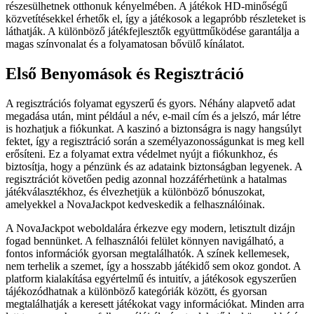
részesülhetnek otthonuk kényelmében. A játékok HD-minőségű
közvetítésekkel érhetők el, így a játékosok a legapróbb részleteket is
láthatják. A különböző játékfejlesztők együttműködése garantálja a
magas színvonalat és a folyamatosan bővülő kínálatot.
Első Benyomások és Regisztráció
A regisztrációs folyamat egyszerű és gyors. Néhány alapvető adat
megadása után, mint például a név, e-mail cím és a jelszó, már létre
is hozhatjuk a fiókunkat. A kaszinó a biztonságra is nagy hangsúlyt
fektet, így a regisztráció során a személyazonosságunkat is meg kell
erősíteni. Ez a folyamat extra védelmet nyújt a fiókunkhoz, és
biztosítja, hogy a pénzünk és az adataink biztonságban legyenek. A
regisztrációt követően pedig azonnal hozzáférhetünk a hatalmas
játékválasztékhoz, és élvezhetjük a különböző bónuszokat,
amelyekkel a NovaJackpot kedveskedik a felhasználóinak.
A NovaJackpot weboldalára érkezve egy modern, letisztult dizájn
fogad bennünket. A felhasználói felület könnyen navigálható, a
fontos információk gyorsan megtalálhatók. A színek kellemesek,
nem terhelik a szemet, így a hosszabb játékidő sem okoz gondot. A
platform kialakítása egyértelmű és intuitív, a játékosok egyszerűen
tájékozódhatnak a különböző kategóriák között, és gyorsan
megtalálhatják a keresett játékokat vagy információkat. Minden arra