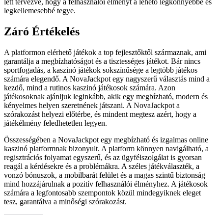
lett tervezve, hogy a felhasználói élményt a lehető legkönnyebbé és
legkellemesebbé tegye.
Záró Értékelés
A platformon elérhető játékok a top fejlesztőktől származnak, ami
garantálja a megbízhatóságot és a tisztességes játékot. Bár nincs
sportfogadás, a kaszinó játékok sokszínűsége a legtöbb játékos
számára elegendő. A NovaJackpot egy nagyszerű választás mind a
kezdő, mind a rutinos kaszinó játékosok számára. Azon
játékosoknak ajánljuk leginkább, akik egy megbízható, modern és
kényelmes helyen szeretnének játszani. A NovaJackpot a
szórakozást helyezi előtérbe, és mindent megtesz azért, hogy a
játékélmény feledhetetlen legyen.
Összességében a NovaJackpot egy megbízható és izgalmas online
kaszinó platformnak bizonyult. A platform könnyen navigálható, a
regisztrációs folyamat egyszerű, és az ügyfélszolgálat is gyorsan
reagál a kérdésekre és a problémákra. A széles játékválaszték, a
vonzó bónuszok, a mobilbarát felület és a magas szintű biztonság
mind hozzájárulnak a pozitív felhasználói élményhez. A játékosok
számára a legfontosabb szempontok közül mindegyiknek eleget
tesz, garantálva a minőségi szórakozást.