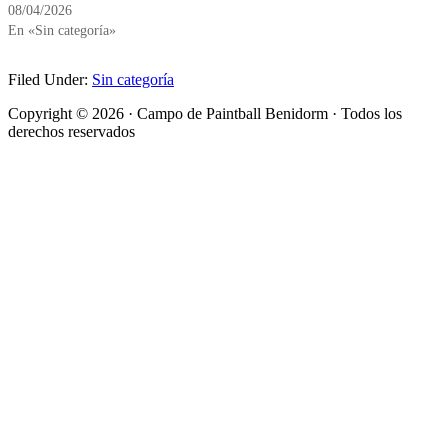
08/04/2026
En «Sin categoría»
Filed Under:
Sin categoría
Copyright © 2026 · Campo de Paintball Benidorm · Todos los
derechos reservados