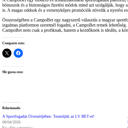
bónuszok és a biztonságos fizetési módok mind azt szolgálják, hogy a
is. A magas oddsok és a versenyképes promóciók növelik a nyerési esél
Összességében a CampoBet egy nagyszerű választás a magyar sportfoga
izgalmas platformon szeretnél fogadni, a CampoBet remek lehetőség. A
CampoBet nem csak a profiknak, hanem a kezdőknek is ideális, a kön
Comparte esto:
Me gusta esto:
Relacionado
A Sportfogadás Útvesztőjében: Teszteljük az LV BET-et!
08/04/2026
En «Sin categoría»