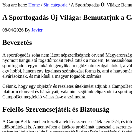
You are here:
Home
/
Sin categoría
/
A Sportfogadás Új Világa: Bemu
A Sportfogadás Új Világa: Bemutatjuk a
08/04/2026
By
Javier
Bevezetés
A sportfogadás soha nem látott népszerűségnek örvend Magyarországon,
nyomott hangulatú fogadóirodáit felváltották a modern, felhasználóba
sportfogadók egyre inkább igénylik a megbízható szolgáltatókat, a vá
egy hobbi, hanem egy izgalmas szórakozási forma is, ami a hagyomá
elvárásoknak, és mit kínál a magyar fogadók számára.
Célunk, hogy egy objektív és részletes áttekintést adjunk a CampoBet 
platform előnyeit és hátrányait, valamint segítünk eligazodni a sportf
CampoBet megfelelő választás-e a számodra.
Felelős Szerencsejáték és Biztonság
A CampoBet kiemelten kezeli a felelős szerencsejáték kérdését, és többf
időkorlátokat is. Amennyiben a játékos problémát tapasztal a szerencse