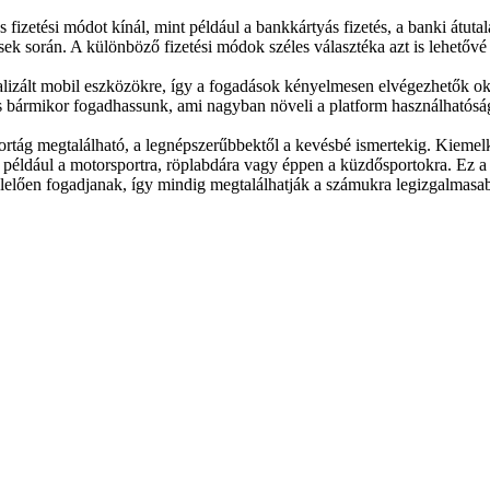
izetési módot kínál, mint például a bankkártyás fizetés, a banki átutal
ések során. A különböző fizetési módok széles választéka azt is lehető
zált mobil eszközökre, így a fogadások kényelmesen elvégezhetők okos
s bármikor fogadhassunk, ami nagyban növeli a platform használhatóság
ág megtalálható, a legnépszerűbbektől a kevésbé ismertekig. Kiemelked
 például a motorsportra, röplabdára vagy éppen a küzdősportokra. Ez a 
elelően fogadjanak, így mindig megtalálhatják a számukra legizgalmasa