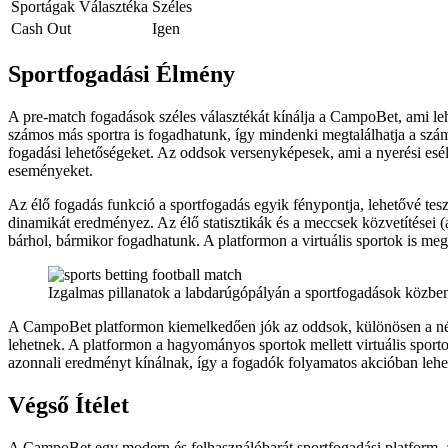
Sportágak Választéka
Széles
Cash Out
Igen
Sportfogadási Élmény
A pre-match fogadások széles választékát kínálja a CampoBet, ami leh
számos más sportra is fogadhatunk, így mindenki megtalálhatja a szám
fogadási lehetőségeket. Az oddsok versenyképesek, ami a nyerési esé
eseményeket.
Az élő fogadás funkció a sportfogadás egyik fénypontja, lehetővé te
dinamikát eredményez. Az élő statisztikák és a meccsek közvetítései
bárhol, bármikor fogadhatunk. A platformon a virtuális sportok is me
Izgalmas pillanatok a labdarúgópályán a sportfogadások közben
A CampoBet platformon kiemelkedően jók az oddsok, különösen a nép
lehetnek. A platformon a hagyományos sportok mellett virtuális sporto
azonnali eredményt kínálnak, így a fogadók folyamatos akcióban lehe
Végső Ítélet
A CampoBet egy modern és felhasználóbarát sportfogadási platform, am