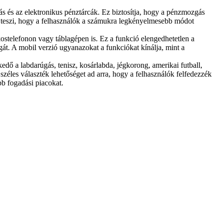
ás és az elektronikus pénztárcák. Ez biztosítja, hogy a pénzmozgás
vé teszi, hogy a felhasználók a számukra legkényelmesebb módot
telefonon vagy táblagépen is. Ez a funkció elengedhetetlen a
át. A mobil verzió ugyanazokat a funkciókat kínálja, mint a
ő a labdarúgás, tenisz, kosárlabda, jégkorong, amerikai futball,
széles választék lehetőséget ad arra, hogy a felhasználók felfedezzék
bb fogadási piacokat.