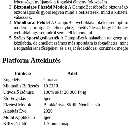
lehetőséget nyújtanak a fogadási élmény fokozására.
Biztonságos Fizetési Módok
A CampoBet többféle biztonságos f
biztonságos és gyors legyen mind a befizetések, mind a kifizet
válasszák.
Mobilbarát Felület
A CampoBet weboldala tökéletesen optimali
modern sportfogadási élményhez, lehetővé teszi, hogy bárhol é
weboldal, így semmiről sem kell lemondani.
Széles Sportágválaszték
A CampoBet kínálatában rengeteg sport
kézilabda, de emellett számos más sportágra is fogadhatsz, mint
a fogadási lehetőségeket, és a saját érdeklődési körüknek megf
Platform Áttekintés
Funkció
Adat
Engedély
Curacao
Minimális Befizetés
10 EUR
Üdvözlő Bónusz
100% akár 20.000 Ft-ig
Élő Fogadás
Igen
Fizetési Módok
Bankkártya, Skrill, Neteller, stb.
Alapítás Éve
2020
Mobil Applikáció
Igen
Kifizetési Idő
1-3 munkanap