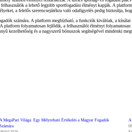
 felhasználók a lehető legjobb sportfogadási élményt kapják. A platfo
yeket, a felelős szerencsejátékra való odafigyelés pedig biztosítja, h
dók számára. A platform megbízható, a funkciók kiválóak, a kínálat sz
 platform folyamatosan fejlődik, a felhasználói élményt folyamatosan f
nyű kezelhetőség és a nagyszerű bónuszok segítségével mindenki megtal
A MegaPari Világa: Egy Mélyreható Értékelés a Magyar Fogadók
A
Számára
0
08/04/2026
E