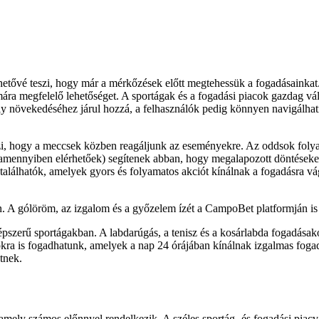
etővé teszi, hogy már a mérkőzések előtt megtehessük a fogadásainkat. A
ára megfelelő lehetőséget. A sportágak és a fogadási piacok gazdag vál
ly növekedéséhez járul hozzá, a felhasználók pedig könnyen navigálhatn
szi, hogy a meccsek közben reagáljunk az eseményekre. Az oddsok folya
 (amennyiben elérhetőek) segítenek abban, hogy megalapozott döntéseke
gtalálhatók, amelyek gyors és folyamatos akciót kínálnak a fogadásra v
. A gólöröm, az izgalom és a győzelem ízét a CampoBet platformján is 
szerű sportágakban. A labdarúgás, a tenisz és a kosárlabda fogadása
kra is fogadhatunk, amelyek a nap 24 órájában kínálnak izgalmas fogadá
tnek.
ely számos előnnyel rendelkezik. A széles sportág- és fogadási piacvál